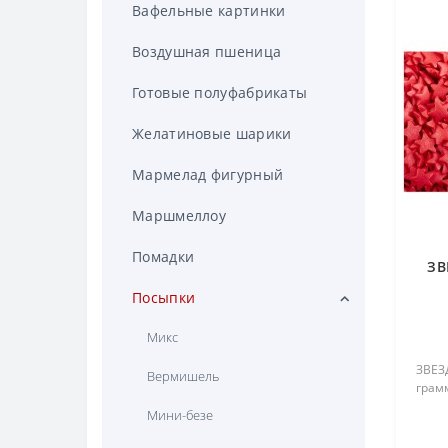
Смеси для мороженого
Вафельные картинки
Стабилизаторы
Воздушная пшеница
Топпинги
Готовые полуфабрикаты
Смеси для производства
Желатиновые шарики
пончиков
Мармелад фигурный
Маршмеллоу
Помадки
ЗВ
Посыпки
Микс
ЗВЕЗ
Вермишель
грамм
Мини-безе