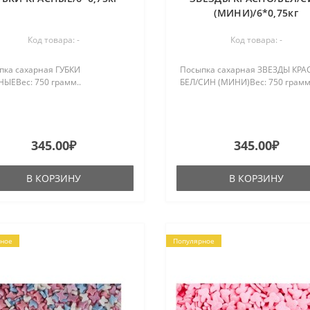
(МИНИ)/6*0,75кг
Код товара: -
Код товара: -
пка сахарная ГУБКИ
Посыпка сахарная ЗВЕЗДЫ КРА
ЫЕВес: 750 грамм..
БЕЛ/СИН (МИНИ)Вес: 750 грамм
345.00₽
345.00₽
В КОРЗИНУ
В КОРЗИНУ
ное
Популярное