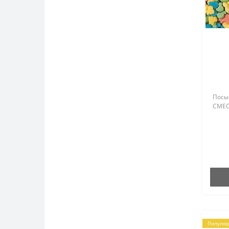
Т-236
Т-240
Т-245
Т-250
Т-2512
Посы
СМЕС
Т-260
Т-265
Т-266
Т-270
Т-280
Т-290
Популяр