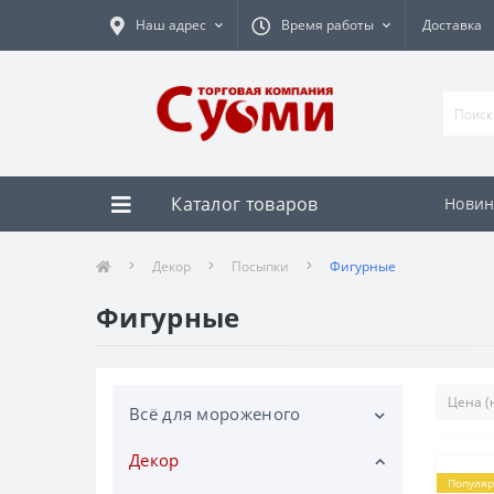
Наш адрес
Время работы
Доставка
Каталог товаров
Новин
Декор
Посыпки
Фигурные
Фигурные
Всё для мороженого
Декор
Вафельные стаканчики
Популяр