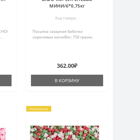
МИНИ/6*0,75кг
Код товара: -
СНО/
Посыпка сахарная бабочки
..
сиреневые миниВес: 750 грамм..
362.00₽
В КОРЗИНУ
Популярное