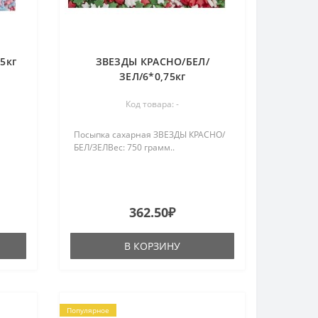
5кг
ЗВЕЗДЫ КРАСНО/БЕЛ/
ЗЕЛ/6*0,75кг
Код товара: -
Посыпка сахарная ЗВЕЗДЫ КРАСНО/
БЕЛ/ЗЕЛВес: 750 грамм..
362.50₽
В КОРЗИНУ
Популярное