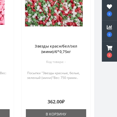
0
0
Звезды красн/бел/зел
(мини)/6*0,75кг
0
Код товара: -
Вес:
Посыпки "Звезды красные, белые,
зеленый (мини)"Вес: 750 грамм..
362.00₽
В КОРЗИНУ