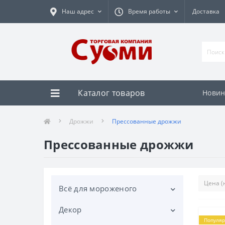
Наш адрес
Время работы
Доставка
Каталог товаров
Новин
Дрожжи
Прессованные дрожжи
Прессованные дрожжи
Всё для мороженого
Декор
Вафельные стаканчики
Популяр