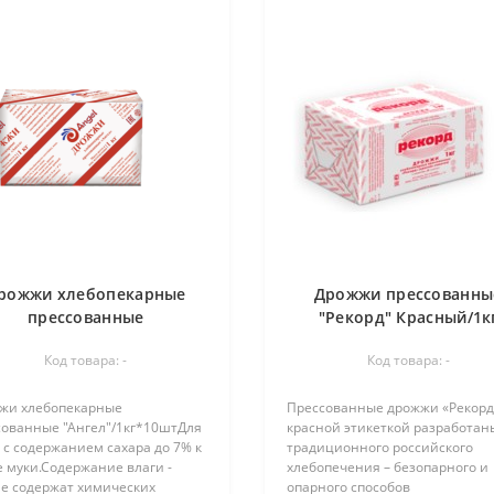
рожжи хлебопекарные
Дрожжи прессованны
прессованные
"Рекорд" Красный/1к
"Ангел"/1кг*10шт
Код товара: -
Код товара: -
жи хлебопекарные
Прессованные дрожжи «Рекорд
сованные "Ангел"/1кг*10штДля
красной этикеткой разработан
 с содержанием сахара до 7% к
традиционного российского
 муки.Содержание влаги -
хлебопечения – безопарного и
е содержат химических
опарного способов