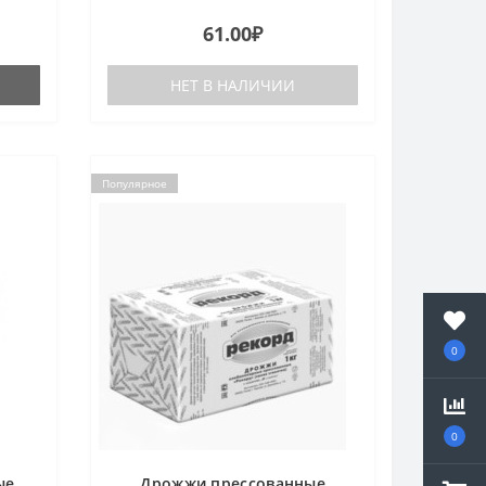
ой 10
61.00₽
ную
НЕТ В НАЛИЧИИ
Популярное
0
0
ые
Дрожжи прессованные