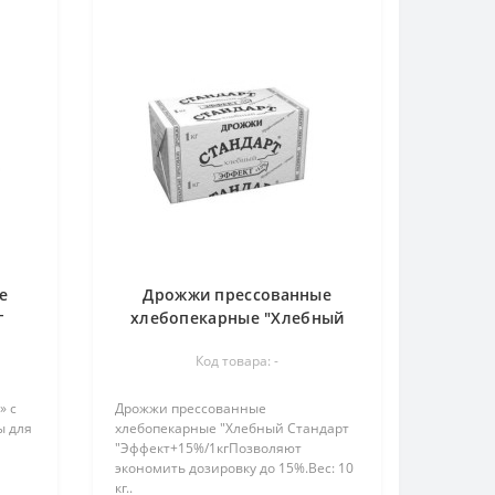
е
Дрожжи прессованные
г
хлебопекарные "Хлебный
Стандарт "Эффект+15%/1кг
Код товара: -
» с
Дрожжи прессованные
ы для
хлебопекарные "Хлебный Стандарт
"Эффект+15%/1кгПозволяют
экономить дозировку до 15%.Вес: 10
кг..