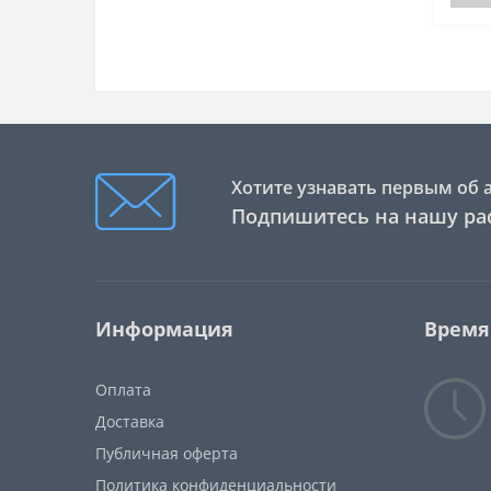
Т-226
Формы для муссовых изделий и
мороженого
Т-230
Формы силиконовые MICRO
Т-2312
Т-235
Т-236
Хотите узнавать первым об 
Подпишитесь на нашу ра
Т-240
Т-245
Т-250
Информация
Время
Т-2512
Оплата
Т-260
Доставка
Т-265
Публичная оферта
Т-266
Политика конфиденциальности