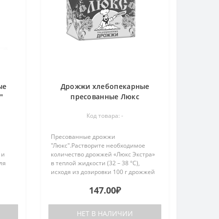
ые
Дрожжи хлебопекарные
"
пресованные Люкс
*8
Экстра/2кг/12кг
Код товара: -
Пресованные дрожжи
"Люкс".Растворите необходимое
 и
количество дрожжей «Люкс Экстра»
ля
в теплой жидкости (32 – 38 °С),
исходя из дозировки 100 г дрожжей
и 0-
на 2 кг муки.Вес 1 пачки: 100
147.00₽
граммУпаковка: 20 штук = 2
кгКоробка:120 шт= 12 кг..
НЕТ В НАЛИЧИИ