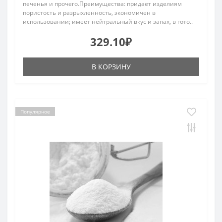
печенья и прочего.Преимущества: придает изделиям
пористость и разрыхленность, экономичен в
использовании; имеет нейтральный вкус и запах, в гото..
329.10₽
В КОРЗИНУ
Популярное