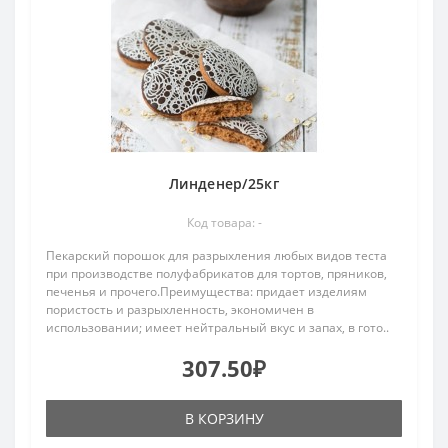
Линденер/25кг
Код товара: -
Пекарский порошок для разрыхления любых видов теста
при производстве полуфабрикатов для тортов, пряников,
печенья и прочего.Преимущества: придает изделиям
пористость и разрыхленность, экономичен в
использовании; имеет нейтральный вкус и запах, в гото..
307.50₽
В КОРЗИНУ