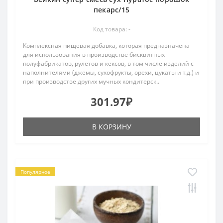
пекарс/15
Код товара: -
Комплексная пищевая добавка, которая предназначена
для использования в производстве бисквитных
полуфабрикатов, рулетов и кексов, в том числе изделий с
наполнителями (джемы, сухофрукты, орехи, цукаты и т.д.) и
при производстве других мучных кондитерск..
301.97₽
В КОРЗИНУ
Популярное