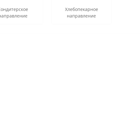
Кондитерское
Хлебопекарное
направление
направление