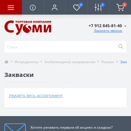
0
0
0
+7 912 845-81-40
Заказать звонок
Ингредиенты
Хлебопекарное направление
Puratos
Заква
Закваски
Увидеть весь ассортимент
Хотите узнавать первым об акциях и скидках?