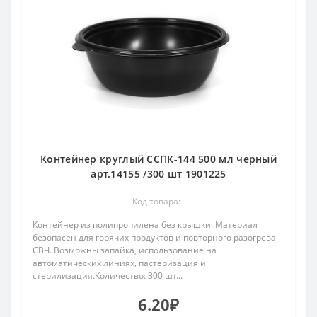
Контейнер круглый ССПК-144 500 мл черный
арт.14155 /300 шт 1901225
Код товара: -
Контейнер из полипропилена без крышки. Материал
безопасен для горячих продуктов и повторного разогрева
СВЧ. Возможны запайка, использование на
автоматических линиях, пастеризация и
стерилизация.Количество: 300 шт...
6.20₽