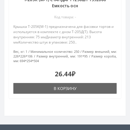
Емкость осн
Код товара: -
Крышка Т-205К(М-1) предназначена для фасовки тортов и
используется в комплекте с дном Т-205Д(Т). Высота
внутренняя: 75 ммДиаметр внутренний: 213
ммКоличество штук в упаковке: 250..
Вес, кг:
1
Минимальное количество:
250
Размер внешний, мм:
226*226*106
Размер внутренний, мм:
191*95
Размер короба,
мм:
694*254*504
26.44₽
В КОРЗИНУ