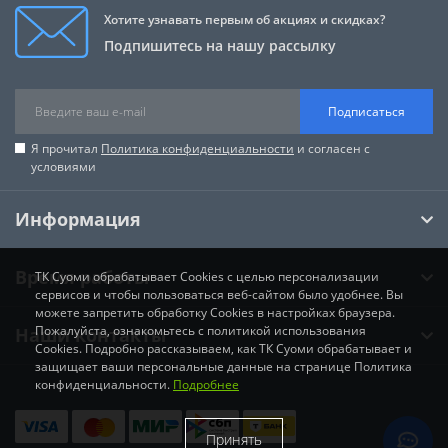
Хотите узнавать первым об акциях и скидках?
Подпишитесь на нашу рассылку
Подписаться
Я прочитал
Политика конфиденциальности
и согласен с
условиями
Информация
Время работы
ТК Суоми обрабатывает Cookies с целью персонализации
сервисов и чтобы пользоваться веб-сайтом было удобнее. Вы
можете запретить обработку Cookies в настройках браузера.
Пожалуйста, ознакомьтесь с политикой использования
Наши контакты
Cookies. Подробно рассказываем, как ТК Суоми обрабатывает и
защищает ваши персональные данные на странице Политика
конфиденциальности.
Подробнее
Принять