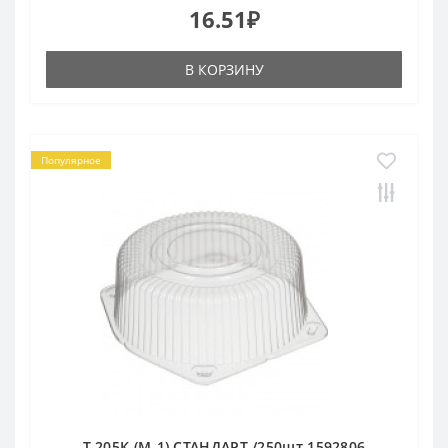
16.51₽
В КОРЗИНУ
Популярное
Т-205К (М-1) СТАНДАРТ /250шт 1592806